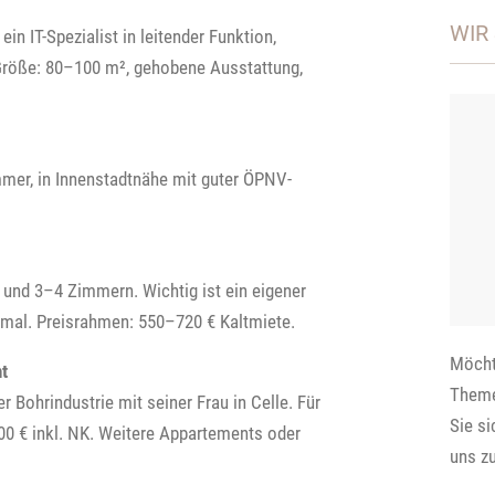
WIR 
n IT-Spezialist in leitender Funktion,
 Größe: 80–100 m², gehobene Ausstattung,
mer, in Innenstadtnähe mit guter ÖPNV-
und 3–4 Zimmern. Wichtig ist ein eigener
imal. Preisrahmen: 550–720 € Kaltmiete.
Möcht
t
Theme
er Bohrindustrie mit seiner Frau in Celle. Für
Sie si
600 € inkl. NK. Weitere Appartements oder
uns zu